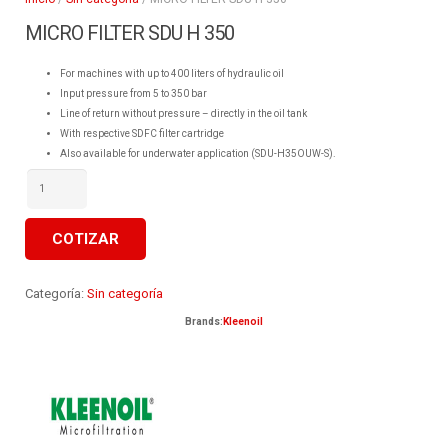
MICRO FILTER SDU H 350
For machines with up to 400 liters of hydraulic oil
Input pressure from 5 to 350 bar
Line of return without pressure – directly in the oil tank
With respective SDFC filter cartridge
Also available for underwater application (SDU-H35OUW-S).
MICRO
FILTER
SDU
H
350
COTIZAR
cantidad
Categoría:
Sin categoría
Brands:
Kleenoil