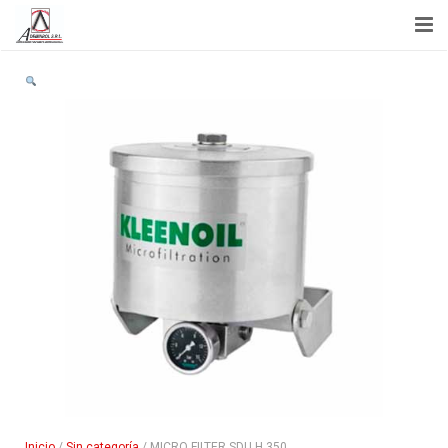
Inicio
Acerca de Nosotros
Capacitación
Servicios
Noticias
Tienda
Contactenos
Inicio
/
Sin categoría
/ MICRO FILTER SDU H 350