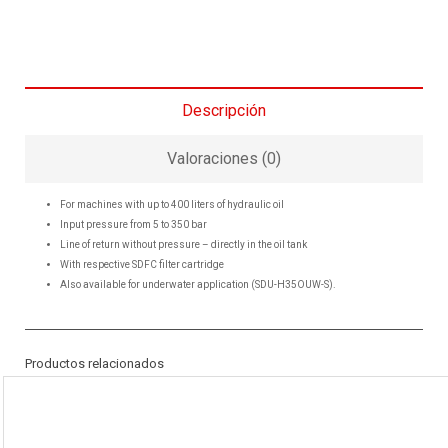
Descripción
Valoraciones (0)
For machines with up to 400 liters of hydraulic oil
Input pressure from 5 to 350 bar
Line of return without pressure – directly in the oil tank
With respective SDFC filter cartridge
Also available for underwater application (SDU-H35OUW-S).
Productos relacionados