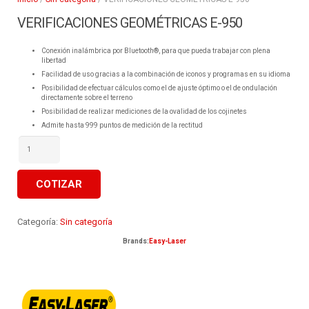
VERIFICACIONES GEOMÉTRICAS E-950
Conexión inalámbrica por Bluetooth®, para que pueda trabajar con plena
libertad
Facilidad de uso gracias a la combinación de iconos y programas en su idioma
Posibilidad de efectuar cálculos como el de ajuste óptimo o el de ondulación
directamente sobre el terreno
Posibilidad de realizar mediciones de la ovalidad de los cojinetes
Admite hasta 999 puntos de medición de la rectitud
VERIFICACIONES
GEOMÉTRICAS
E-
950
cantidad
COTIZAR
Categoría:
Sin categoría
Brands:
Easy-Laser