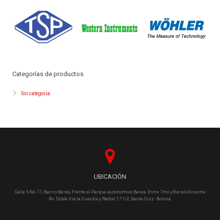
Categorías de productos
Sin categoría
UBICACIÓN
Calle 5 No. 11, Barrio Berea, Frente al Parque autonomico Berea. Entre 7mo y 8vo anillo entre
Av. Doble Via la Guardia y Radial 17 1/2, Santa Cruz - Bolivia.