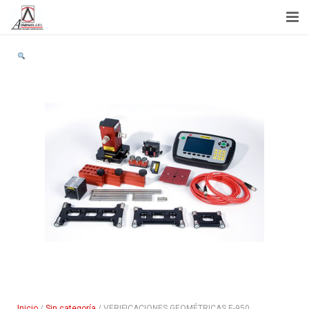
Inicio
Acerca de Nosotros
Capacitación
Servicios
Noticias
Tienda
Contactenos
Inicio
/
Sin categoría
/ VERIFICACIONES GEOMÉTRICAS E-950