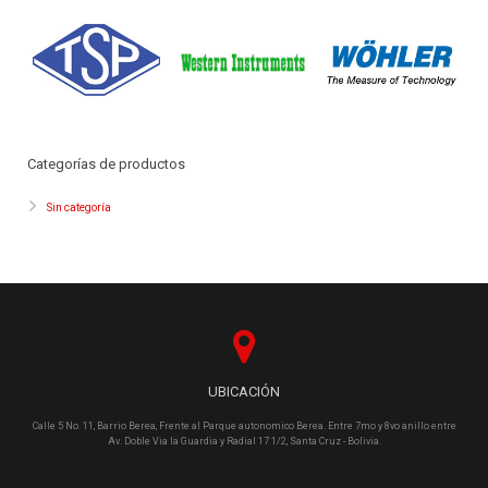
Categorías de productos
Sin categoría
UBICACIÓN
Calle 5 No. 11, Barrio Berea, Frente al Parque autonomico Berea. Entre 7mo y 8vo anillo entre
Av. Doble Via la Guardia y Radial 17 1/2, Santa Cruz - Bolivia.