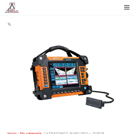
Inicio
Acerca de Nosotros
Capacitación
Servicios
Noticias
Tienda
Contactenos
Inicio
/
Sin categoría
/ ULTRASONIDO AVANZADO – SUPOR