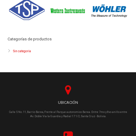
Categorías de productos
Sin categoría
UBICACIÓN
Calle 5 No. 11, Barrio Berea, Frente al Parque autonomico Berea. Entre 7mo y 8vo anillo entre
Av. Doble Via la Guardia y Radial 17 1/2, Santa Cruz - Bolivia.