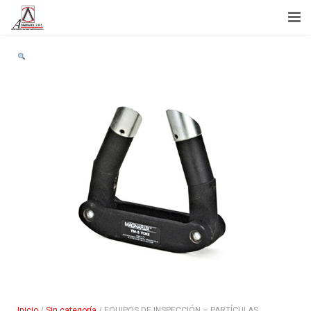
Inicio
Acerca de Nosotros
Capacitación
Servicios
Noticias
Tienda
Contactenos
Inicio
/
Sin categoría
/ EQUIPOS DE INSPECCIÓN – PARTÍCULAS