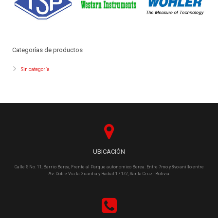
Categorías de productos
Sin categoría
UBICACIÓN
Calle 5 No. 11, Barrio Berea, Frente al Parque autonomico Berea. Entre 7mo y 8vo anillo entre
Av. Doble Via la Guardia y Radial 17 1/2, Santa Cruz - Bolivia.