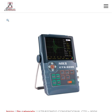
Inicio
Acerca de Nosotros
Capacitación
Servicios
Noticias
Tienda
Contactenos
Inicio
/
Sin categoría
/ ULTRASONIDO CONVENCIONAL CTS – 9006