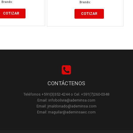
Brands:
Brands:
COTIZAR
COTIZAR
CONTÁCTENOS
Teléfonos +591(3)352-4244 o Cel. +591(7)260-0348
Email: infobolivia@ademinsa.com
Email: jmaldonado@ademinsa.com
Email: maguilar@ademinsaec.com