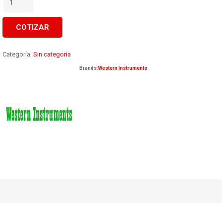
DE
INSPECCIÓN
-
COTIZAR
PARTÍCULAS
MAGNÉTICAS
-
Categoría:
Sin categoría
YUGO
AC/DC
Brands:
Western Instruments
cantidad