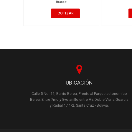
Brands:
COTIZAR
UBICACIÓN
Calle 5 No. 11, Barrio Berea, Frente al Parque autonomico
Berea. Entre 7mo y 8vo anillo entre Av. Doble Via la Guardia
y Radial 17 1/2, Santa Cruz - Bolivia.